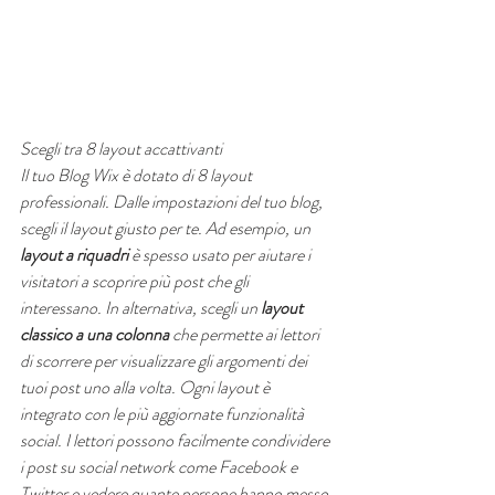
Scegli tra 8 layout accattivanti
Il tuo Blog Wix è dotato di 8 layout 
professionali. Dalle impostazioni del tuo blog, 
scegli il layout giusto per te. Ad esempio, un 
layout a riquadri
 è spesso usato per aiutare i 
visitatori a scoprire più post che gli 
interessano. In alternativa, scegli un 
layout 
classico a una colonna
 che permette ai lettori 
di scorrere per visualizzare gli argomenti dei 
tuoi post uno alla volta. Ogni layout è 
integrato con le più aggiornate funzionalità 
social. I lettori possono facilmente condividere 
i post su social network come Facebook e 
Twitter e vedere quante persone hanno messo 