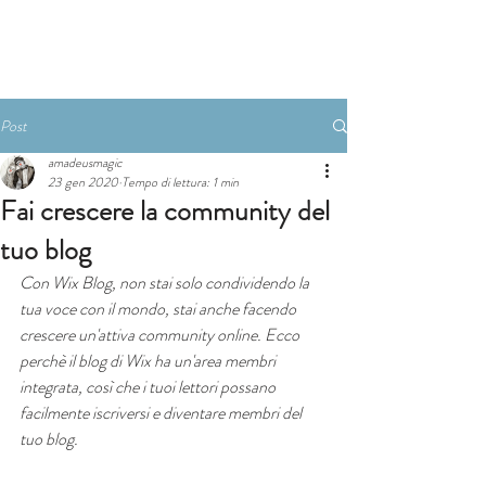
PRENOTA
Post
amadeusmagic
23 gen 2020
Tempo di lettura: 1 min
Fai crescere la community del
tuo blog
Con Wix Blog, non stai solo condividendo la 
tua voce con il mondo, stai anche facendo 
crescere un'attiva community online. Ecco 
perchè il blog di Wix ha un'area membri 
integrata, così che i tuoi lettori possano 
facilmente iscriversi e diventare membri del 
tuo blog.